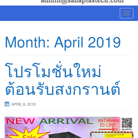
T
o
g
Month: April 2019
g
l
e
n
โปรโมชั่นใหม่
a
v
ต้อนรับสงกรานต์
i
g
a
APRIL 6, 2019
t
i
o
n