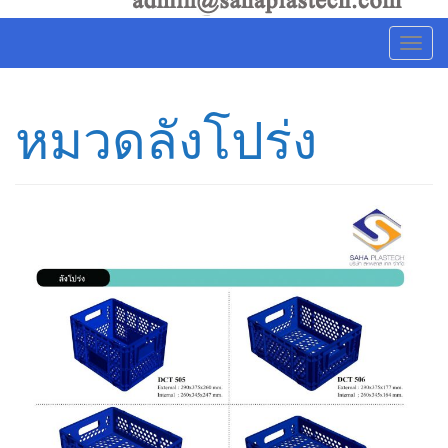
T
o
g
หมวดลังโปร่ง
g
l
e
n
a
v
i
g
a
t
i
o
n